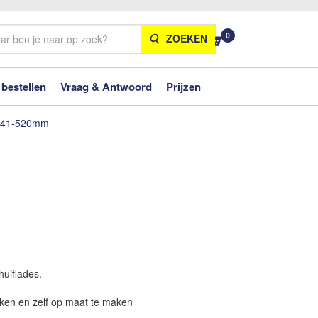
0
ZOEKEN
 bestellen
Vraag & Antwoord
Prijzen
 441-520mm
huiflades.
iken en zelf op maat te maken