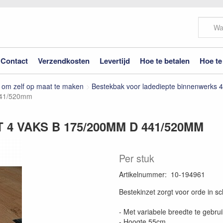
Contact
Verzendkosten
Levertijd
Hoe te betalen
Hoe te
 om zelf op maat te maken
Bestekbak voor ladediepte binnenwerks
 441/520mm
4 VAKS B 175/200MM D 441/520MM
Per stuk
Artikelnummer
:
10-194961
Bestekinzet zorgt voor orde in sc
- Met variabele breedte te gebru
- Hoogte 55cm