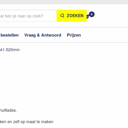
0
ZOEKEN
 bestellen
Vraag & Antwoord
Prijzen
 441-520mm
huiflades.
iken en zelf op maat te maken