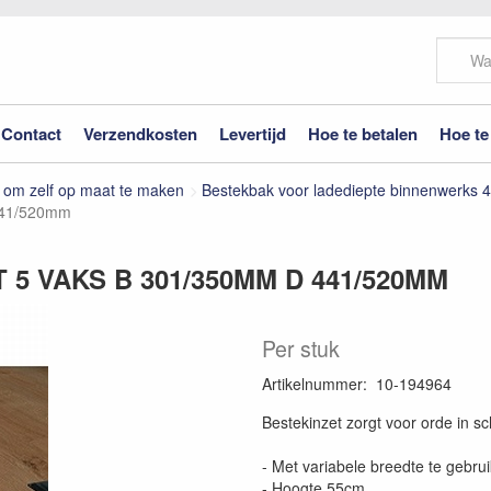
Contact
Verzendkosten
Levertijd
Hoe te betalen
Hoe te
 om zelf op maat te maken
Bestekbak voor ladediepte binnenwerks
 441/520mm
5 VAKS B 301/350MM D 441/520MM
Per stuk
Artikelnummer
:
10-194964
Bestekinzet zorgt voor orde in sc
- Met variabele breedte te gebru
- Hoogte 55cm