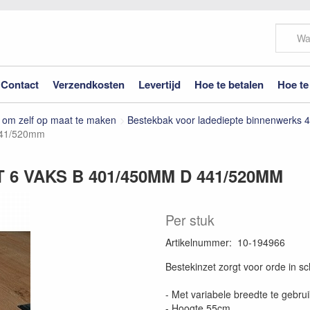
Contact
Verzendkosten
Levertijd
Hoe te betalen
Hoe te
 om zelf op maat te maken
Bestekbak voor ladediepte binnenwerks
 441/520mm
6 VAKS B 401/450MM D 441/520MM
Per stuk
Artikelnummer
:
10-194966
Bestekinzet zorgt voor orde in sc
- Met variabele breedte te gebru
- Hoogte 55cm