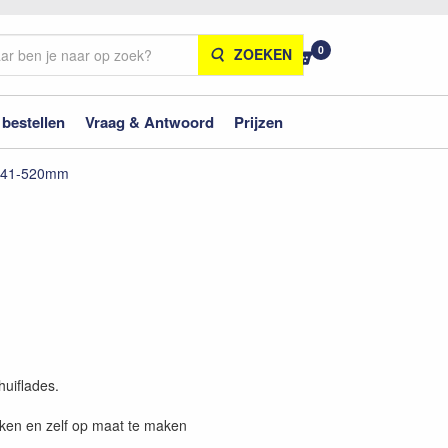
0
ZOEKEN
 bestellen
Vraag & Antwoord
Prijzen
 441-520mm
huiflades.
iken en zelf op maat te maken