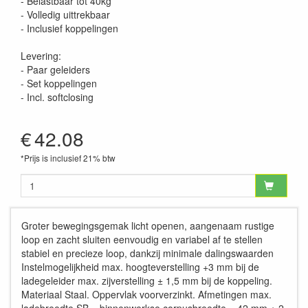
- Belastbaar tot 40kg
- Volledig uittrekbaar
- Inclusief koppelingen
Levering:
- Paar geleiders
- Set koppelingen
- Incl. softclosing
€
42.08
*Prijs is inclusief 21% btw
Groter bewegingsgemak licht openen, aangenaam rustige
loop en zacht sluiten eenvoudig en variabel af te stellen
stabiel en precieze loop, dankzij minimale dalingswaarden
Instelmogelijkheid max. hoogteverstelling +3 mm bij de
ladegeleider max. zijverstelling ± 1,5 mm bij de koppeling.
Materiaal Staal. Oppervlak voorverzinkt. Afmetingen max.