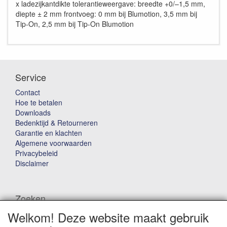
x ladezijkantdikte tolerantieweergave: breedte +0/–1,5 mm,
diepte ± 2 mm frontvoeg: 0 mm bij Blumotion, 3,5 mm bij
Tip-On, 2,5 mm bij Tip-On Blumotion
Service
Contact
Hoe te betalen
Downloads
Bedenktijd & Retourneren
Garantie en klachten
Algemene voorwaarden
Privacybeleid
Disclaimer
Zoeken
Welkom! Deze website maakt gebruik
Waar ben je naar op zoek?