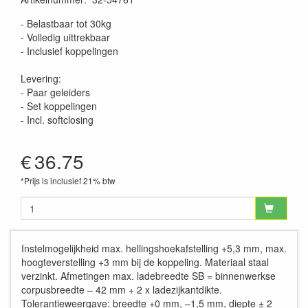
- Belastbaar tot 30kg
- Volledig uittrekbaar
- Inclusief koppelingen
Levering:
- Paar geleiders
- Set koppelingen
- Incl. softclosing
€
36.75
*Prijs is inclusief 21% btw
Instelmogelijkheid max. hellingshoekafstelling +5,3 mm, max.
hoogteverstelling +3 mm bij de koppeling. Materiaal staal
verzinkt. Afmetingen max. ladebreedte SB = binnenwerkse
corpusbreedte – 42 mm + 2 x ladezijkantdikte.
Tolerantieweergave: breedte +0 mm, –1,5 mm, diepte ± 2