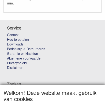
mm.
Service
Contact
Hoe te betalen
Downloads
Bedenktijd & Retourneren
Garantie en klachten
Algemene voorwaarden
Privacybeleid
Disclaimer
Zoeken
Welkom! Deze website maakt gebruik
Waar ben je naar op zoek?
van cookies