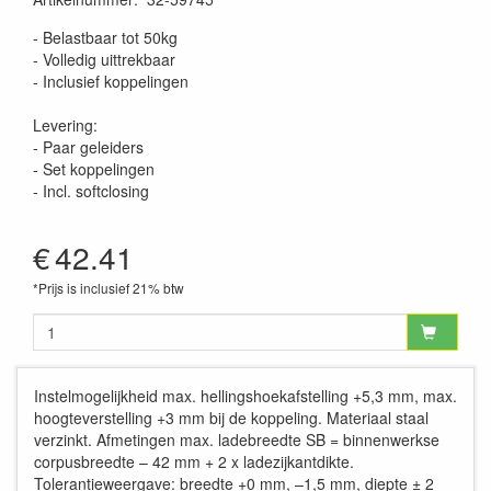
- Belastbaar tot 50kg
- Volledig uittrekbaar
- Inclusief koppelingen
Levering:
- Paar geleiders
- Set koppelingen
- Incl. softclosing
€
42.41
*Prijs is inclusief 21% btw
Instelmogelijkheid max. hellingshoekafstelling +5,3 mm, max.
hoogteverstelling +3 mm bij de koppeling. Materiaal staal
verzinkt. Afmetingen max. ladebreedte SB = binnenwerkse
corpusbreedte – 42 mm + 2 x ladezijkantdikte.
Tolerantieweergave: breedte +0 mm, –1,5 mm, diepte ± 2