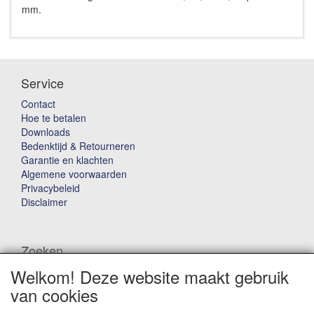
mm.
Service
Contact
Hoe te betalen
Downloads
Bedenktijd & Retourneren
Garantie en klachten
Algemene voorwaarden
Privacybeleid
Disclaimer
Zoeken
Welkom! Deze website maakt gebruik
Waar ben je naar op zoek?
van cookies