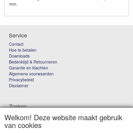
mm.
Service
Contact
Hoe te betalen
Downloads
Bedenktijd & Retourneren
Garantie en klachten
Algemene voorwaarden
Privacybeleid
Disclaimer
Zoeken
Welkom! Deze website maakt gebruik
Waar ben je naar op zoek?
van cookies