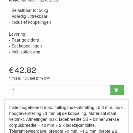
- Belastbaar tot 50kg
- Volledig uittrekbaar
- Inclusief koppelingen
Levering:
- Paar geleiders
- Set koppelingen
- Incl. softclosing
€
42.82
*Prijs is inclusief 21% btw
Instelmogelijkheid max. hellingshoekafstelling +5,3 mm, max.
hoogteverstelling +3 mm bij de koppeling. Materiaal staal
verzinkt. Afmetingen max. ladebreedte SB = binnenwerkse
corpusbreedte – 42 mm + 2 x ladezijkantdikte.
Tolerantieweergave: breedte +0 mm, –1,5 mm, diepte ± 2