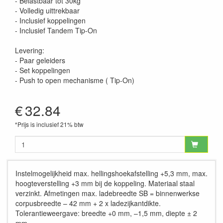
- Belastbaar tot 30kg
- Volledig uittrekbaar
- Inclusief koppelingen
- Inclusief Tandem Tip-On
Levering:
- Paar geleiders
- Set koppelingen
- Push to open mechanisme ( Tip-On)
€
32.84
*Prijs is inclusief 21% btw
Instelmogelijkheid max. hellingshoekafstelling +5,3 mm, max.
hoogteverstelling +3 mm bij de koppeling. Materiaal staal
verzinkt. Afmetingen max. ladebreedte SB = binnenwerkse
corpusbreedte – 42 mm + 2 x ladezijkantdikte.
Tolerantieweergave: breedte +0 mm, –1,5 mm, diepte ± 2