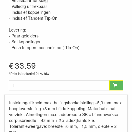
- Belastbaar tot 30kg
- Volledig uittrekbaar
- Inclusief koppelingen
- Inclusief Tandem Tip-On
Levering:
- Paar geleiders
- Set koppelingen
- Push to open mechanisme ( Tip-On)
€
33.59
*Prijs is inclusief 21% btw
Instelmogelijkheid max. hellingshoekafstelling +5,3 mm, max.
hoogteverstelling +3 mm bij de koppeling. Materiaal staal
verzinkt. Afmetingen max. ladebreedte SB = binnenwerkse
corpusbreedte – 42 mm + 2 x ladezijkantdikte.
Tolerantieweergave: breedte +0 mm, –1,5 mm, diepte ± 2