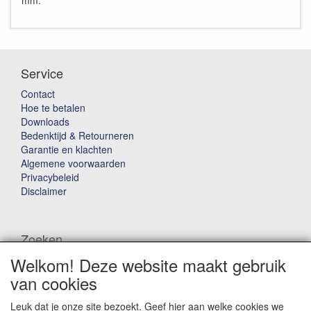
mm.
Service
Contact
Hoe te betalen
Downloads
Bedenktijd & Retourneren
Garantie en klachten
Algemene voorwaarden
Privacybeleid
Disclaimer
Zoeken
Welkom! Deze website maakt gebruik
Waar ben je naar op zoek?
van cookies
Leuk dat je onze site bezoekt. Geef hier aan welke cookies we