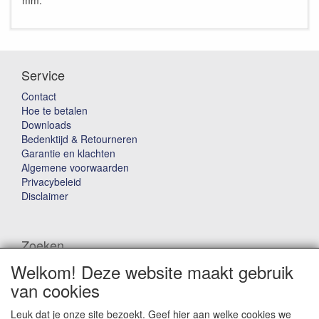
mm.
Service
Contact
Hoe te betalen
Downloads
Bedenktijd & Retourneren
Garantie en klachten
Algemene voorwaarden
Privacybeleid
Disclaimer
Zoeken
Welkom! Deze website maakt gebruik
Waar ben je naar op zoek?
van cookies
Leuk dat je onze site bezoekt. Geef hier aan welke cookies we