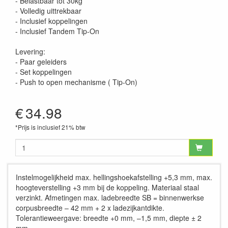
- Belastbaar tot 30kg
- Volledig uittrekbaar
- Inclusief koppelingen
- Inclusief Tandem Tip-On
Levering:
- Paar geleiders
- Set koppelingen
- Push to open mechanisme ( Tip-On)
€
34.98
*Prijs is inclusief 21% btw
Instelmogelijkheid max. hellingshoekafstelling +5,3 mm, max.
hoogteverstelling +3 mm bij de koppeling. Materiaal staal
verzinkt. Afmetingen max. ladebreedte SB = binnenwerkse
corpusbreedte – 42 mm + 2 x ladezijkantdikte.
Tolerantieweergave: breedte +0 mm, –1,5 mm, diepte ± 2