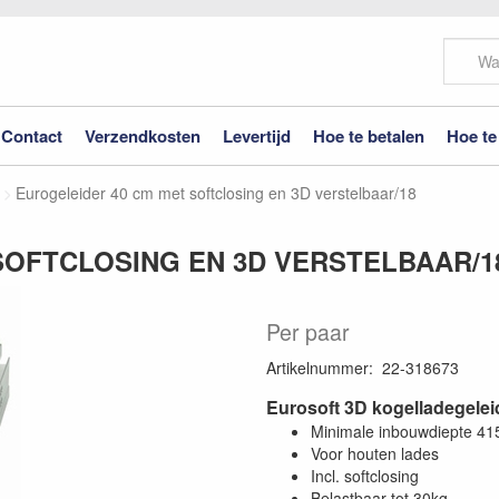
Contact
Verzendkosten
Levertijd
Hoe te betalen
Hoe te
Eurogeleider 40 cm met softclosing en 3D verstelbaar/18
SOFTCLOSING EN 3D VERSTELBAAR/1
Per paar
Artikelnummer
:
22-318673
Eurosoft 3D kogelladegelei
Minimale inbouwdiepte 4
Voor houten lades
Incl. softclosing
Belastbaar tot 30kg