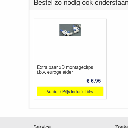
Bestel zo nodig ook onderstaan
Extra paar 3D montageclips
t.b.v. eurogeleider
€ 6.95
Verder / Prijs inclusief btw
Service
Zoek