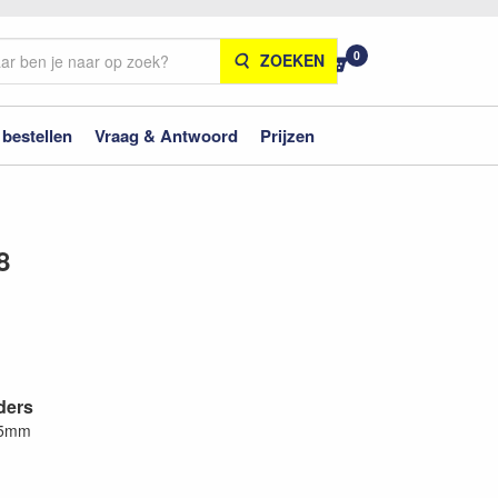
0
ZOEKEN
 bestellen
Vraag & Antwoord
Prijzen
8
ders
15mm