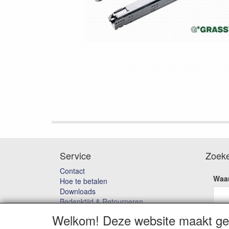
Service
Zoek
Contact
Waar
Hoe te betalen
Downloads
Bedenktijd & Retourneren
Garantie en klachten
Welkom! Deze website maakt geb
Algemene voorwaarden