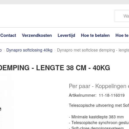
Contact
Verzendkosten
Levertijd
Hoe te betalen
Hoe te
o
Dynapro softclosing 40kg
Dynapro met softclose demping - lengt
MPING - LENGTE 38 CM - 40KG
Per paar
Koppelingen e
Artikelnummer
:
11-18-116019
Telescopische uitvoering met Sof
- Minimale kastdiepte 383 mm
- Telescopische synchroon gestu
- Soft-close dempingssysteem.