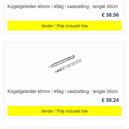
Kogelgeleider 45mm / 45kg / vastzetting - lengte 30cm
€ 38.56
Verder / Prijs inclusief btw
Kogelgeleider 45mm / 45kg / vastzetting - lengte 35cm
€ 39.24
Verder / Prijs inclusief btw