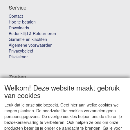
Service
Contact
Hoe te betalen
Downloads
Bedenktijd & Retourneren
Garantie en klachten
Algemene voorwaarden
Privacybeleid
Disclaimer
Zoeken
Welkom! Deze website maakt gebruik
Waar ben je naar op zoek?
van cookies
Leuk dat je onze site bezoekt. Geef hier aan welke cookies we
mogen plaatsen. De noodzakelijke cookies verzamelen geen
persoonsgegevens. De overige cookies helpen ons de site en je
bezoekerservaring te verbeteren. Ook helpen ze ons om onze
producten beter bij je onder de aandacht te brengen. Ga je voor