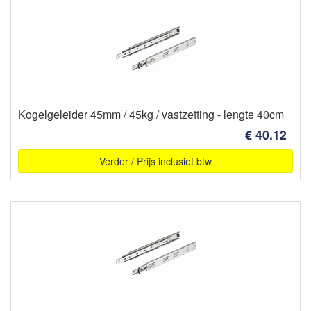
Kogelgeleider 45mm / 45kg / vastzetting - lengte 40cm
€ 40.12
Verder / Prijs inclusief btw