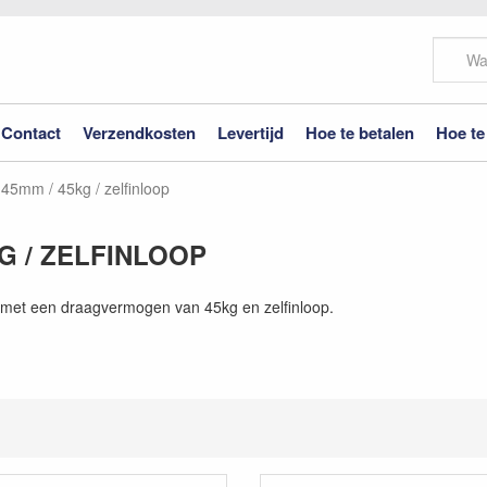
Contact
Verzendkosten
Levertijd
Hoe te betalen
Hoe te
 45mm / 45kg / zelfinloop
G / ZELFINLOOP
r met een draagvermogen van 45kg en zelfinloop.