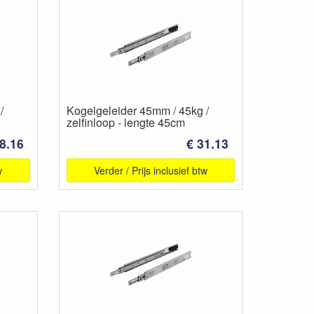
/
Kogelgeleider 45mm / 45kg /
zelfinloop - lengte 45cm
8.16
€ 31.13
w
Verder / Prijs inclusief btw