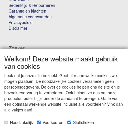
Bedenktijd & Retourneren
Garantie en klachten
Algemene voorwaarden
Privacybeleid
Disclaimer
Zoeken
Welkom! Deze website maakt gebruik
Waar ben je naar op zoek?
van cookies
Leuk dat je onze site bezoekt. Geef hier aan welke cookies we
mogen plaatsen. De noodzakelijke cookies verzamelen geen
persoonsgegevens. De overige cookies helpen ons de site en je
bezoekerservaring te verbeteren. Ook helpen ze ons om onze
producten beter bij je onder de aandacht te brengen. Ga je voor
Winkelwagen
een optimaal werkende website inclusief alle voordelen? Vink dan
alle vakjes aan!
Uw winkelwagen is leeg
Noodzakelijk
Voorkeuren
Statistieken