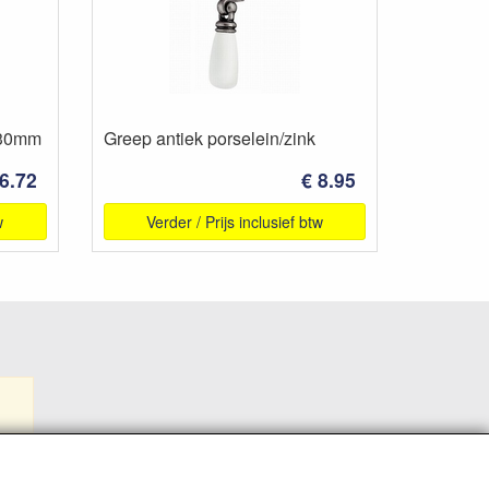
 30mm
Greep antiek porselein/zink
 6.72
€ 8.95
w
Verder / Prijs inclusief btw