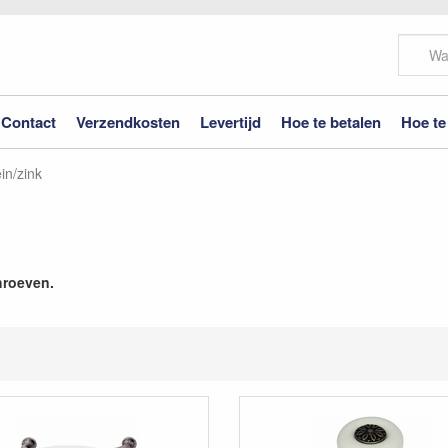
Contact
Verzendkosten
Levertijd
Hoe te betalen
Hoe te
in/zink
hroeven.