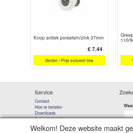
Greep
Knop antiek porselein/zink 37mm
110/
€ 7.44
Verder / Prijs inclusief btw
Service
Zoek
Contact
Waar
Hoe te betalen
Downloads
Bedenktijd & Retourneren
Garantie en klachten
Welkom! Deze website maakt geb
Algemene voorwaarden