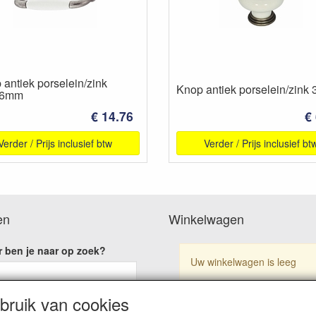
 antiek porselein/zink
Knop antiek porselein/zink
96mm
€ 14.76
€
Verder / Prijs inclusief btw
Verder / Prijs inclusief bt
en
Winkelwagen
 ben je naar op zoek?
Uw winkelwagen is leeg
ruik van cookies