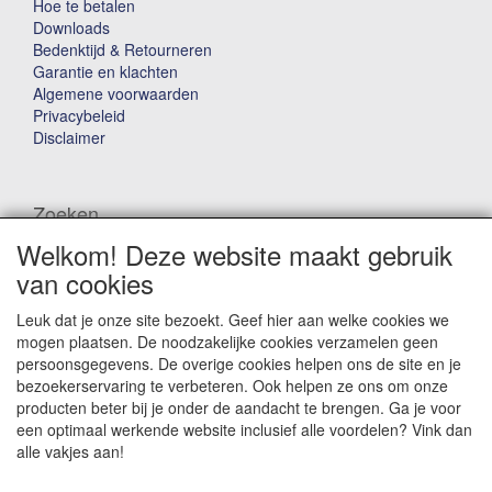
Hoe te betalen
Downloads
Bedenktijd & Retourneren
Garantie en klachten
Algemene voorwaarden
Privacybeleid
Disclaimer
Zoeken
Welkom! Deze website maakt gebruik
Waar ben je naar op zoek?
van cookies
Leuk dat je onze site bezoekt. Geef hier aan welke cookies we
mogen plaatsen. De noodzakelijke cookies verzamelen geen
persoonsgegevens. De overige cookies helpen ons de site en je
bezoekerservaring te verbeteren. Ook helpen ze ons om onze
producten beter bij je onder de aandacht te brengen. Ga je voor
Winkelwagen
een optimaal werkende website inclusief alle voordelen? Vink dan
alle vakjes aan!
Uw winkelwagen is leeg