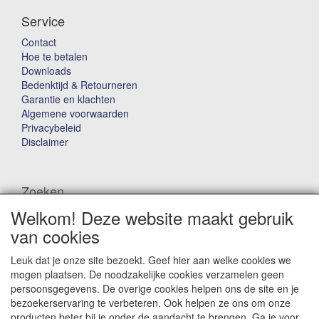
Service
Contact
Hoe te betalen
Downloads
Bedenktijd & Retourneren
Garantie en klachten
Algemene voorwaarden
Privacybeleid
Disclaimer
Zoeken
Welkom! Deze website maakt gebruik
Waar ben je naar op zoek?
van cookies
Leuk dat je onze site bezoekt. Geef hier aan welke cookies we
mogen plaatsen. De noodzakelijke cookies verzamelen geen
persoonsgegevens. De overige cookies helpen ons de site en je
bezoekerservaring te verbeteren. Ook helpen ze ons om onze
producten beter bij je onder de aandacht te brengen. Ga je voor