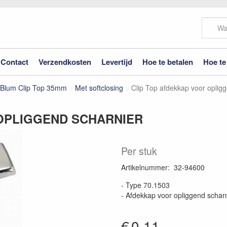
Contact
Verzendkosten
Levertijd
Hoe te betalen
Hoe te
 Blum Clip Top 35mm
Met softclosing
Clip Top afdekkap voor oplig
OPLIGGEND SCHARNIER
Per stuk
Artikelnummer
:
32-94600
- Type 70.1503
- Afdekkap voor opliggend schar
€
0.11