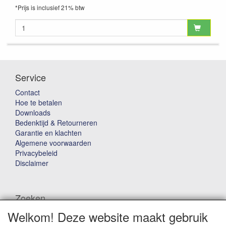
*Prijs is inclusief 21% btw
Service
Contact
Hoe te betalen
Downloads
Bedenktijd & Retourneren
Garantie en klachten
Algemene voorwaarden
Privacybeleid
Disclaimer
Zoeken
Welkom! Deze website maakt gebruik
Waar ben je naar op zoek?