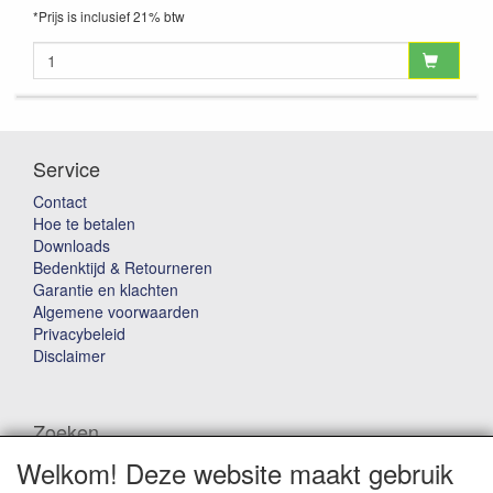
*Prijs is inclusief 21% btw
Service
Contact
Hoe te betalen
Downloads
Bedenktijd & Retourneren
Garantie en klachten
Algemene voorwaarden
Privacybeleid
Disclaimer
Zoeken
Welkom! Deze website maakt gebruik
Waar ben je naar op zoek?