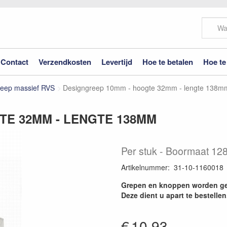
Contact
Verzendkosten
Levertijd
Hoe te betalen
Hoe te
reep massief RVS
Designgreep 10mm - hoogte 32mm - lengte 138m
TE 32MM - LENGTE 138MM
Per stuk
Boormaat 128
Artikelnummer
:
31-10-1160018
Grepen en knoppen worden ge
Deze dient u apart te bestellen
€
10.93