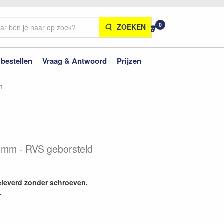
0
ZOEKEN
 bestellen
Vraag & Antwoord
Prijzen
m
mm - RVS geborsteld
leverd zonder schroeven.
.