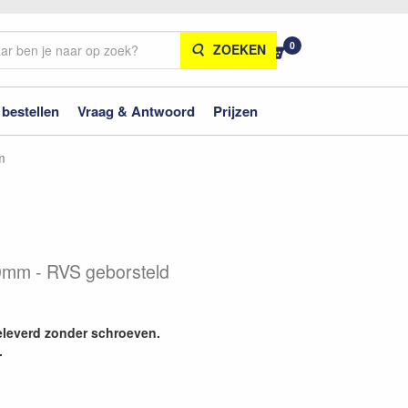
0
ZOEKEN
 bestellen
Vraag & Antwoord
Prijzen
m
mm - RVS geborsteld
leverd zonder schroeven.
.