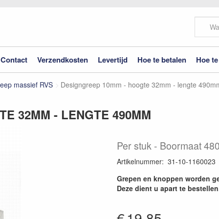
Contact
Verzendkosten
Levertijd
Hoe te betalen
Hoe te
reep massief RVS
Designgreep 10mm - hoogte 32mm - lengte 490m
TE 32MM - LENGTE 490MM
Per stuk
Boormaat 480
Artikelnummer
:
31-10-1160023
Grepen en knoppen worden ge
Deze dient u apart te bestellen
€
19.85