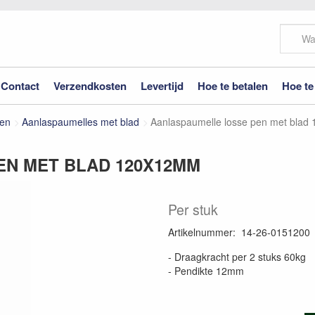
Contact
Verzendkosten
Levertijd
Hoe te betalen
Hoe te
ren
Aanlaspaumelles met blad
Aanlaspaumelle losse pen met bla
N MET BLAD 120X12MM
Per stuk
Artikelnummer
:
14-26-0151200
- Draagkracht per 2 stuks 60kg
- Pendikte 12mm