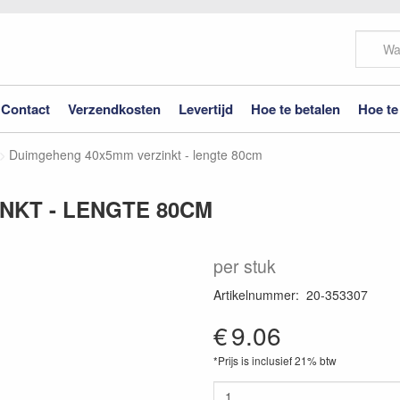
Contact
Verzendkosten
Levertijd
Hoe te betalen
Hoe te
Duimgeheng 40x5mm verzinkt - lengte 80cm
NKT - LENGTE 80CM
per stuk
Artikelnummer
:
20-353307
€
9.06
*Prijs is inclusief 21% btw