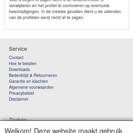
verwijderen en het profiel te controleren op eventuele
beschadigingen. In de meeste gevallen dient u de uiteinden
van de profielen eerst recht af te zagen.
Service
Contact
Hoe te betalen
Downloads
Bedenktijd & Retourneren
Garantie en klachten
Algemene voorwaarden
Privacybeleid
Disclaimer
Zoeken
Welkom! Deze website maakt gebruik
Waar ben je naar op zoek?