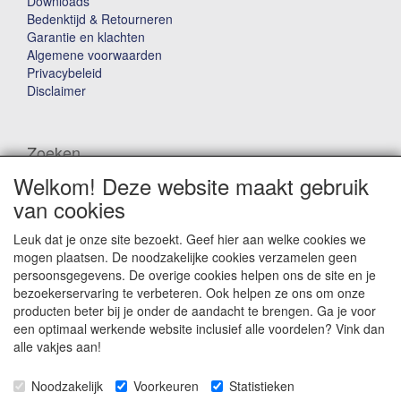
Downloads
Bedenktijd & Retourneren
Garantie en klachten
Algemene voorwaarden
Privacybeleid
Disclaimer
Zoeken
Welkom! Deze website maakt gebruik
Waar ben je naar op zoek?
van cookies
Leuk dat je onze site bezoekt. Geef hier aan welke cookies we
mogen plaatsen. De noodzakelijke cookies verzamelen geen
persoonsgegevens. De overige cookies helpen ons de site en je
bezoekerservaring te verbeteren. Ook helpen ze ons om onze
producten beter bij je onder de aandacht te brengen. Ga je voor
Winkelwagen
een optimaal werkende website inclusief alle voordelen? Vink dan
alle vakjes aan!
Uw winkelwagen is leeg
Noodzakelijk
Voorkeuren
Statistieken