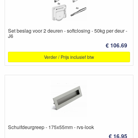
Set beslag voor 2 deuren - softclosing - 50kg per deur -
J6
€ 106.69
Verder / Prijs inclusief btw
Schuifdeurgreep - 175x55mm - rvs-look
€ 16.95