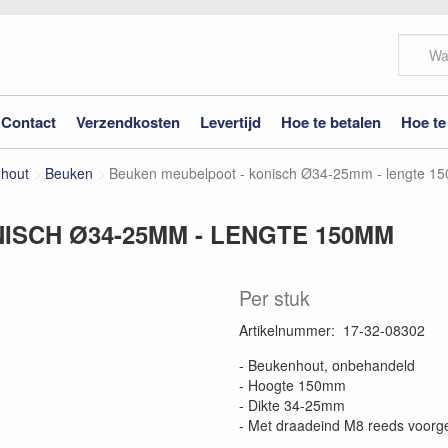
Contact
Verzendkosten
Levertijd
Hoe te betalen
Hoe te
 hout
Beuken
Beuken meubelpoot - konisch Ø34-25mm - lengte 
ISCH Ø34-25MM - LENGTE 150MM
Per stuk
Artikelnummer
:
17-32-08302
- Beukenhout, onbehandeld
- Hoogte 150mm
- Dikte 34-25mm
- Met draadeind M8 reeds voor