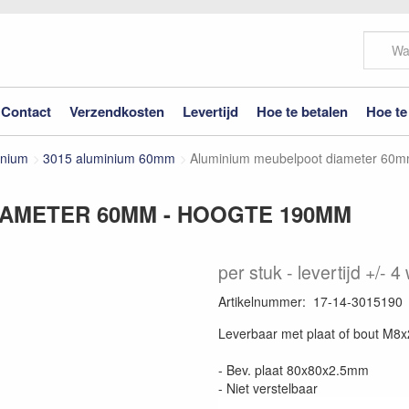
Contact
Verzendkosten
Levertijd
Hoe te betalen
Hoe te
inium
3015 aluminium 60mm
Aluminium meubelpoot diameter 60
AMETER 60MM - HOOGTE 190MM
per stuk
levertijd +/- 
Artikelnummer
:
17-14-3015190
Leverbaar met plaat of bout M
- Bev. plaat 80x80x2.5mm
- Niet verstelbaar