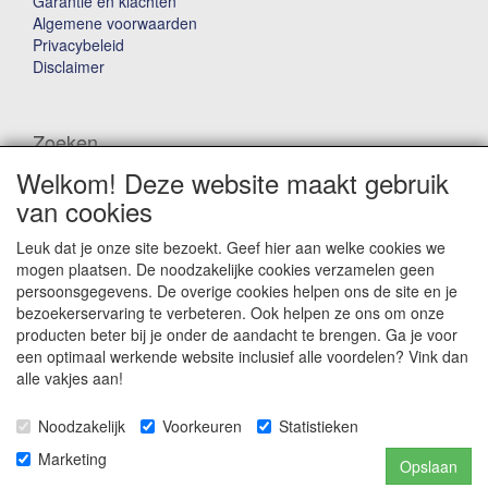
Garantie en klachten
Algemene voorwaarden
Privacybeleid
Disclaimer
Zoeken
Welkom! Deze website maakt gebruik
Waar ben je naar op zoek?
van cookies
Leuk dat je onze site bezoekt. Geef hier aan welke cookies we
mogen plaatsen. De noodzakelijke cookies verzamelen geen
persoonsgegevens. De overige cookies helpen ons de site en je
bezoekerservaring te verbeteren. Ook helpen ze ons om onze
producten beter bij je onder de aandacht te brengen. Ga je voor
Winkelwagen
een optimaal werkende website inclusief alle voordelen? Vink dan
alle vakjes aan!
Uw winkelwagen is leeg
Noodzakelijk
Voorkeuren
Statistieken
Marketing
Opslaan