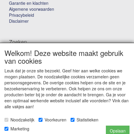
Garantie en klachten
Algemene voorwaarden
Privacybeleid
Disclaimer
Zoeken
Welkom! Deze website maakt gebruik
Waar ben je naar op zoek?
van cookies
Leuk dat je onze site bezoekt. Geef hier aan welke cookies we
mogen plaatsen. De noodzakelijke cookies verzamelen geen
persoonsgegevens. De overige cookies helpen ons de site en je
bezoekerservaring te verbeteren. Ook helpen ze ons om onze
producten beter bij je onder de aandacht te brengen. Ga je voor
Winkelwagen
een optimaal werkende website inclusief alle voordelen? Vink dan
alle vakjes aan!
Uw winkelwagen is leeg
Noodzakelijk
Voorkeuren
Statistieken
Marketing
Opslaan