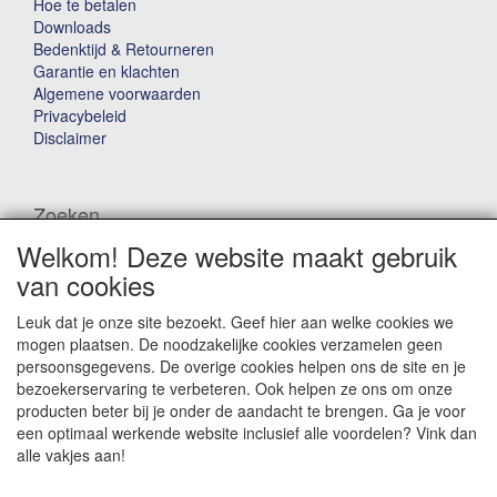
Hoe te betalen
Downloads
Bedenktijd & Retourneren
Garantie en klachten
Algemene voorwaarden
Privacybeleid
Disclaimer
Zoeken
Welkom! Deze website maakt gebruik
Waar ben je naar op zoek?
van cookies
Leuk dat je onze site bezoekt. Geef hier aan welke cookies we
mogen plaatsen. De noodzakelijke cookies verzamelen geen
persoonsgegevens. De overige cookies helpen ons de site en je
bezoekerservaring te verbeteren. Ook helpen ze ons om onze
producten beter bij je onder de aandacht te brengen. Ga je voor
Winkelwagen
een optimaal werkende website inclusief alle voordelen? Vink dan
alle vakjes aan!
Uw winkelwagen is leeg